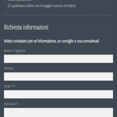
[Il quotidiano online con il maggior numero di lettori]
Numero 6
Numero 5
Richiesta informazioni
Numero 4
Numero 3
Volete contattarci per un'informazione, un consiglio o una consulenza?
Numero 2
Nome e Cognome:
Numero 1
2005
Telefono:
Numero 6
Numero 5
Email (*):
Numero 4
Numero 3
Richiesta (*):
Numero 2