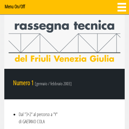
Home
Menu On/Off
Chi Siamo
Mission
Storia
Riviste
2016
numero 6
Numero 5
Numero 1
[gennaio / febbraio 2003]
Numero 4
Numero 3
Numero 2
Dal "3+2" al percorso a "Y"
Numero 1
di GAETANO COLA
2015