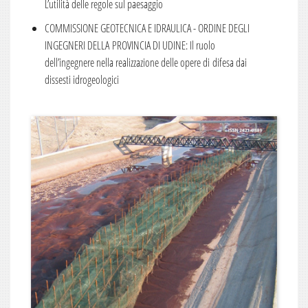
L’utilità delle regole sul paesaggio
Numero 1
COMMISSIONE GEOTECNICA E IDRAULICA - ORDINE DEGLI
2013
INGEGNERI DELLA PROVINCIA DI UDINE: Il ruolo
Numero 6
dell’ingegnere nella realizzazione delle opere di difesa dai
dissesti idrogeologici
Numero 5
Numero 4
Numero 3
Numero 2
Numero 1
2012
Numero 6
Numero 5
Numero 4
Numero 3