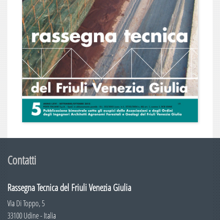
Numero 2
Numero 1
2011
Numero 6
Numero 5
Numero 4
Numero 3
Numero 2
Numero 1
Contatti
2010
Rassegna Tecnica del Friuli Venezia Giulia
Numero 6
Via Di Toppo, 5
Numero 5
33100 Udine - Italia