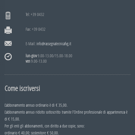
Numero 4
Numero 3
Tel: +39 0432
Numero 2
Fax: +39 0432
Numero 1
E-Mail:
info@rassegnatecnicafvg.it
2009
Numero 6
lun-giov
9.00-13.00/15.00-18.00
ven
9.00-13.00
Numero 5
Numero 4
Come iscriversi
Numero 3
Numero 2
L’abbonamento annuo ordinario è di € 35,00.
Numero 1
L’abbonamento annuo ridotto sottoscritto tramite l’Ordine professionale di appartenenza è
2008
di € 15,00.
Per gli enti gli abbonamenti, con diritto a due copie, sono:
Numero 6
ordinario € 40,00; sostenitore € 50,00.