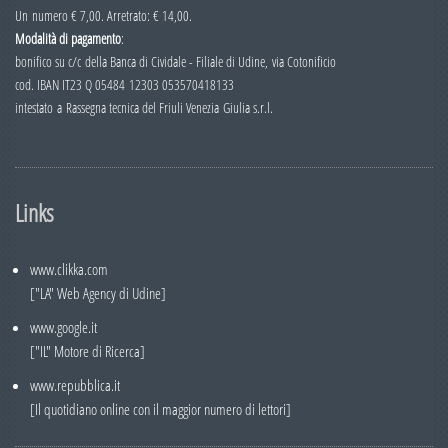
Un numero € 7,00. Arretrato: € 14,00.
Numero 5
Modalità di pagamento
:
Numero 4
bonifico su c/c della Banca di Cividale - Filiale di Udine, via Cotonificio
cod. IBAN IT23 Q 05484 12303 053570418133
Numero 3
intestato a Rassegna tecnica del Friuli Venezia Giulia s.r.l.
Numero 2
Numero 1
2007
Links
Numero 6
Numero 5
www.clikka.com
["LA" Web Agency di Udine]
Numero 4
www.google.it
Numero 3
["IL" Motore di Ricerca]
Numero 2
www.repubblica.it
[Il quotidiano online con il maggior numero di lettori]
Numero 1
2006