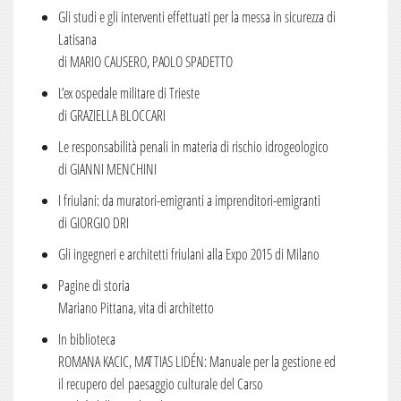
Gli studi e gli interventi effettuati per la messa in sicurezza di
Numero 6
Latisana
Numero 5
di MARIO CAUSERO, PAOLO SPADETTO
Numero 4
L’ex ospedale militare di Trieste
di GRAZIELLA BLOCCARI
Numero 3
Le responsabilità penali in materia di rischio idrogeologico
Numero 2
di GIANNI MENCHINI
Numero 1
I friulani: da muratori-emigranti a imprenditori-emigranti
2014
di GIORGIO DRI
Numero 6
Gli ingegneri e architetti friulani alla Expo 2015 di Milano
Numero 5
Pagine di storia
Mariano Pittana, vita di architetto
Numero 4
In biblioteca
Numero 3
ROMANA KACIC, MATTIAS LIDÉN: Manuale per la gestione ed
Numero 2
il recupero del paesaggio culturale del Carso