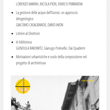
Numero 1
LORENZO MARINI, NICOLA PIERI, ENRICO PRATAVIERA
2013
La gestione delle acque dell’Isonzo: un approccio
idrogeologico
Numero 6
GIACOMO CASAGRANDE, DARIO AVON
Numero 5
Lettere al Direttore
Numero 4
In biblioteca
Numero 3
GUNDULA RAKOWITZ, Gianugo Polesello. Dai Quaderni
Numero 2
Motivazioni urbanistiche e ruolo della composizione nel
progetto di architettura
Numero 1
2012
Numero 6
Numero 5
Numero 4
Numero 3