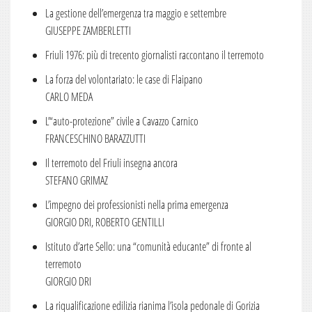
La gestione dell’emergenza tra maggio e settembre
Numero 6
GIUSEPPE ZAMBERLETTI
Numero 5
Friuli 1976: più di trecento giornalisti raccontano il terremoto
Numero 4
La forza del volontariato: le case di Flaipano
Numero 3
CARLO MEDA
L’“auto-protezione” civile a Cavazzo Carnico
Numero 2
FRANCESCHINO BARAZZUTTI
Numero 1
Il terremoto del Friuli insegna ancora
2014
STEFANO GRIMAZ
Numero 6
L’impegno dei professionisti nella prima emergenza
Numero 5
GIORGIO DRI, ROBERTO GENTILLI
Numero 4
Istituto d’arte Sello: una “comunità educante” di fronte al
terremoto
Numero 3
GIORGIO DRI
Numero 2
La riqualificazione edilizia rianima l’isola pedonale di Gorizia