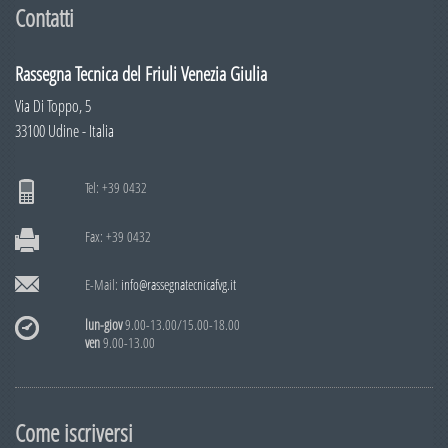
Numero 4
Contatti
Numero 3
Rassegna Tecnica del Friuli Venezia Giulia
Numero 2
Via Di Toppo, 5
Numero 1
33100 Udine - Italia
2009
Numero 6
Tel: +39 0432
Numero 5
Fax: +39 0432
Numero 4
E-Mail:
info@rassegnatecnicafvg.it
Numero 3
Numero 2
lun-giov
9.00-13.00/15.00-18.00
ven
9.00-13.00
Numero 1
2008
Come iscriversi
Numero 6