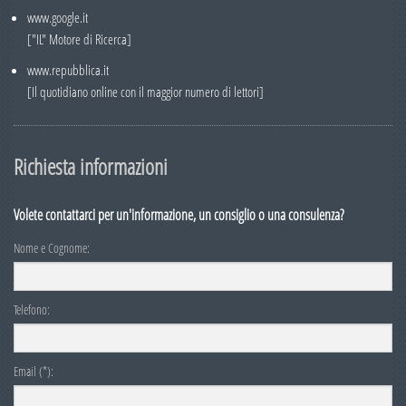
www.google.it
Numero 6
["IL" Motore di Ricerca]
Numero 5
www.repubblica.it
[Il quotidiano online con il maggior numero di lettori]
Numero 4
Numero 3
Numero 2
Richiesta informazioni
Numero 1
Volete contattarci per un'informazione, un consiglio o una consulenza?
2005
Nome e Cognome:
Numero 6
Numero 5
Telefono:
Numero 4
Numero 3
Email (*):
Numero 2