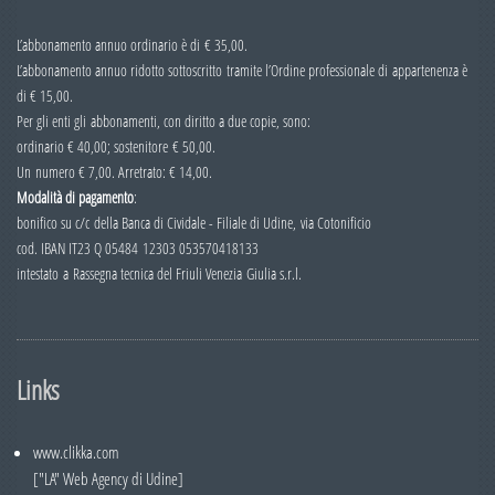
Numero 5
L’abbonamento annuo ordinario è di € 35,00.
Numero 4
L’abbonamento annuo ridotto sottoscritto tramite l’Ordine professionale di appartenenza è
di € 15,00.
Numero 3
Per gli enti gli abbonamenti, con diritto a due copie, sono:
Numero 2
ordinario € 40,00; sostenitore € 50,00.
Un numero € 7,00. Arretrato: € 14,00.
Numero 1
Modalità di pagamento
:
2007
bonifico su c/c della Banca di Cividale - Filiale di Udine, via Cotonificio
cod. IBAN IT23 Q 05484 12303 053570418133
Numero 6
intestato a Rassegna tecnica del Friuli Venezia Giulia s.r.l.
Numero 5
Numero 4
Numero 3
Links
Numero 2
www.clikka.com
Numero 1
["LA" Web Agency di Udine]
2006